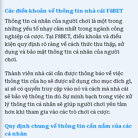
Các điều khoản về thông tin nhà cái F8BET
Thông tin cá nhân của người chơi là một trong
những yếu tố nhạy cảm nhất trong ngành công
nghiệp cá cược. Tại F8BET, điều khoản và điều
kiện quy định rõ ràng về cách thức thu thập, sử
dụng và bảo mật thông tin cá nhân của người
chơi.
Thành viên nhà cái cần được thông báo về việc
thông tin của họ sẽ được sử dụng cho mục đích gì,
ai sẽ có quyền truy cập vào nó và cách mà nhà cái
sẽ bảo vệ thông tin đó. Sự minh bạch trong việc xử
lý thông tin cá nhân sẽ giúp người chơi yên tâm
hơn khi tham gia vào các trò chơi cá cược.
Quy định chung về thông tin cần nắm của các
cá nhân