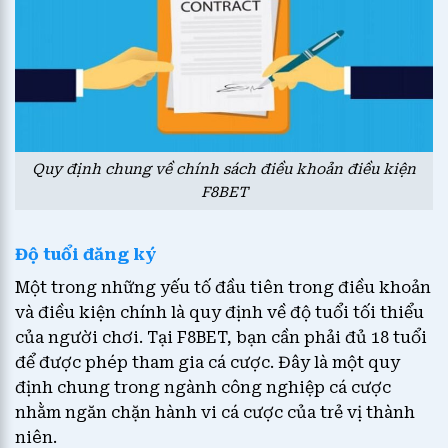
Quy định chung về chính sách điều khoản điều kiện
F8BET
Độ tuổi đăng ký
Một trong những yếu tố đầu tiên trong điều khoản
và điều kiện chính là quy định về độ tuổi tối thiểu
của người chơi. Tại F8BET, bạn cần phải đủ 18 tuổi
để được phép tham gia cá cược. Đây là một quy
định chung trong ngành công nghiệp cá cược
nhằm ngăn chặn hành vi cá cược của trẻ vị thành
niên.