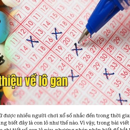
ữ được nhiều người chơi xổ số nhắc đến trong thời gi
g biết đây là con lô như thế nào. Vì vậy, trong bài viết