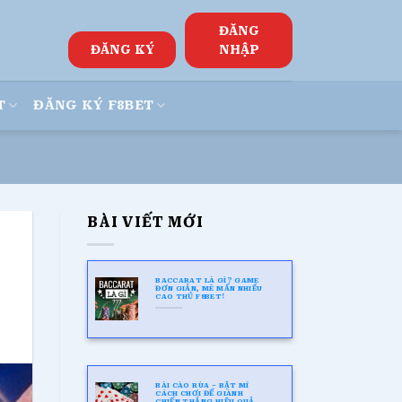
ĐĂNG
ĐĂNG KÝ
NHẬP
T
ĐĂNG KÝ F8BET
BÀI VIẾT MỚI
BACCARAT LÀ GÌ? GAME
ĐƠN GIẢN, MÊ MẨN NHIỀU
CAO THỦ F8BET!
BÀI CÀO RÙA – BẬT MÍ
CÁCH CHƠI ĐỂ GIÀNH
CHIẾN THẮNG HIỆU QUẢ