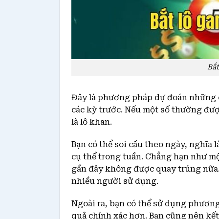
Bắt
Đây là phương pháp dự đoán những co
các kỳ trước. Nếu một số thường đượ
là lô khan.
Bạn có thể soi cầu theo ngày, nghĩa 
cụ thể trong tuần. Chẳng hạn như mộ
gần đây không được quay trúng nữa
nhiều người sử dụng.
Ngoài ra, bạn có thể sử dụng phương 
quả chính xác hơn. Bạn cũng nên kết 