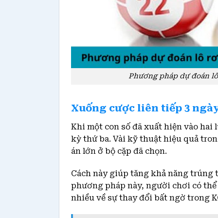
Phương pháp dự đoán lô 
Xuống cược liên tiếp 3 ngà
Khi một con số đã xuất hiện vào hai 
kỳ thứ ba. Vài kỹ thuật hiệu quả tro
án lớn ở bộ cặp đã chọn.
Cách này giúp tăng khả năng trúng t
phương pháp này, người chơi có thể 
nhiều về sự thay đổi bất ngờ trong 