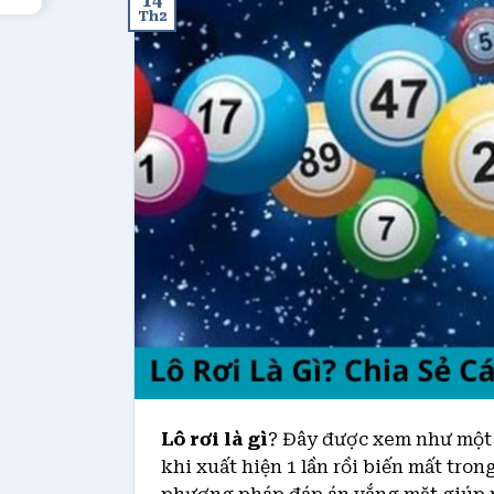
14
Th2
Lô rơi là gì
? Đây được xem như một 
khi xuất hiện 1 lần rồi biến mất tro