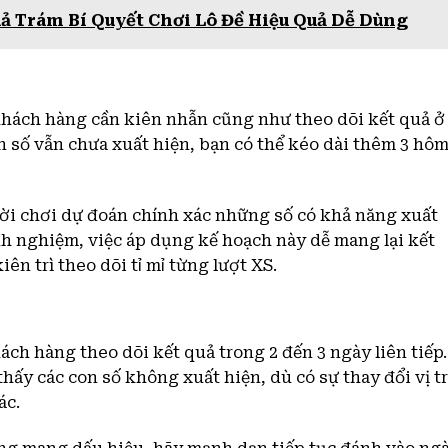
uả Trám Bí Quyết Chơi Lô Đề Hiệu Quả Dễ Dùng
khách hàng cần kiên nhẫn cũng như theo dõi kết quả ở
n số vẫn chưa xuất hiện, bạn có thể kéo dài thêm 3 hô
.
i chơi dự đoán chính xác những số có khả năng xuất
nh nghiệm, việc áp dụng kế hoạch này dễ mang lại kết
ên trì theo dõi tỉ mỉ từng lượt XS.
ch hàng theo dõi kết quả trong 2 đến 3 ngày liên tiếp.
hấy các con số không xuất hiện, dù có sự thay đổi vị tr
ác.