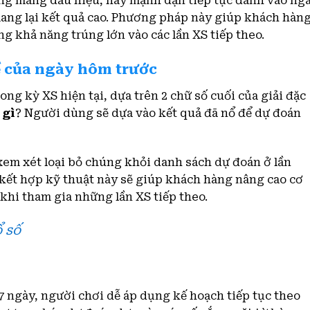
ông mang dấu hiệu, hãy mạnh dạn tiếp tục đánh vào ng
 mang lại kết quả cao. Phương pháp này giúp khách hàn
g khả năng trúng lớn vào các lần XS tiếp theo.
đề của ngày hôm trước
ng kỳ XS hiện tại, dựa trên 2 chữ số cuối của giải đặc
 gì
? Người dùng sẽ dựa vào kết quả đã nổ để dự đoán
 xem xét loại bỏ chúng khỏi danh sách dự đoán ở lần
 kết hợp kỹ thuật này sẽ giúp khách hàng nâng cao cơ
 khi tham gia những lần XS tiếp theo.
 số
7 ngày, người chơi dễ áp dụng kế hoạch tiếp tục theo