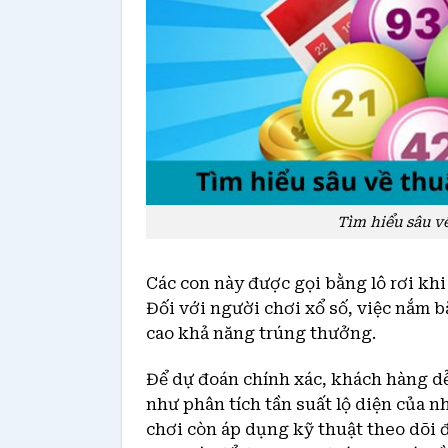
Tìm hiểu sâu về
Các con này được gọi bằng lô rơi khi
Đối với người chơi xổ số, việc nắm 
cao khả năng trúng thưởng.
Để dự đoán chính xác, khách hàng 
như phân tích tần suất lộ diện của n
chơi còn áp dụng kỹ thuật theo dõi 