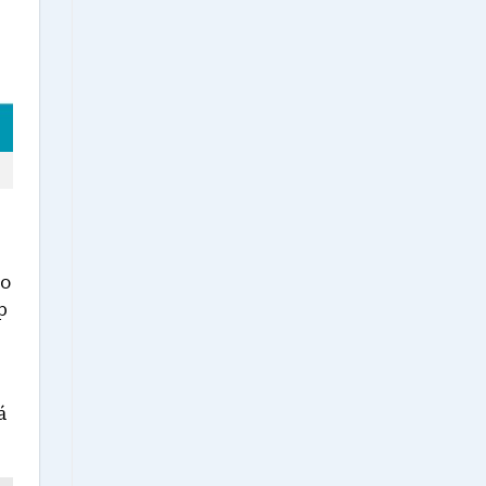
ho
p
á