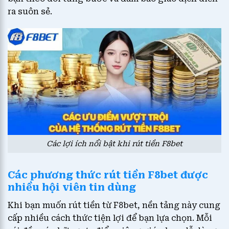
ra suôn sẻ.
Các lợi ích nổi bật khi rút tiền F8bet
Các phương thức rút tiền F8bet được
nhiều hội viên tin dùng
Khi bạn muốn rút tiền từ F8bet, nền tảng này cung
cấp nhiều cách thức tiện lợi để bạn lựa chọn. Mỗi