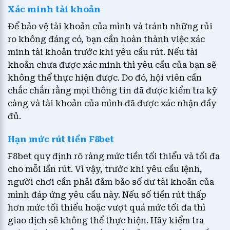
Xác minh tài khoản
Để bảo vệ tài khoản của mình và tránh những rủi
ro không đáng có, bạn cần hoàn thành việc xác
minh tài khoản trước khi yêu cầu rút. Nếu tài
khoản chưa được xác minh thì yêu cầu của bạn sẽ
không thể thực hiện được. Do đó, hội viên cần
chắc chắn rằng mọi thông tin đã được kiểm tra kỹ
càng và tài khoản của mình đã được xác nhận đầy
đủ.
Hạn mức rút tiền F8bet
F8bet quy định rõ ràng mức tiền tối thiểu và tối đa
cho mỗi lần rút. Vì vậy, trước khi yêu cầu lệnh,
người chơi cần phải đảm bảo số dư tài khoản của
mình đáp ứng yêu cầu này. Nếu số tiền rút thấp
hơn mức tối thiểu hoặc vượt quá mức tối đa thì
giao dịch sẽ không thể thực hiện. Hãy kiểm tra