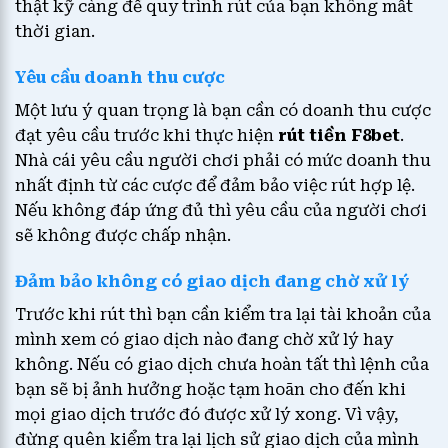
thật kỹ càng để quy trình rút của bạn không mất
thời gian.
Yêu cầu doanh thu cược
Một lưu ý quan trọng là bạn cần có doanh thu cược
đạt yêu cầu trước khi thực hiện
rút tiền F8bet
.
Nhà cái yêu cầu người chơi phải có mức doanh thu
nhất định từ các cược để đảm bảo việc rút hợp lệ.
Nếu không đáp ứng đủ thì yêu cầu của người chơi
sẽ không được chấp nhận.
Đảm bảo không có giao dịch đang chờ xử lý
Trước khi rút thì bạn cần kiểm tra lại tài khoản của
mình xem có giao dịch nào đang chờ xử lý hay
không. Nếu có giao dịch chưa hoàn tất thì lệnh của
bạn sẽ bị ảnh hưởng hoặc tạm hoãn cho đến khi
mọi giao dịch trước đó được xử lý xong. Vì vậy,
đừng quên kiểm tra lại lịch sử giao dịch của mình