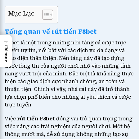
Mục Lục
Tổng quan về rút tiền F8bet
→
F8bet là một trong những nền tảng cá cược trực
Chỉ mục
tuyến uy tín, nổi bật với các dịch vụ đa dạng và
giao diện thân thiện. Nền tảng này đã tạo dựng
được lòng tin của người chơi nhờ vào những tính
năng vượt trội của mình. Đặc biệt là khả năng thực
hiện các giao dịch cực nhanh chóng, an toàn và
thuận tiện. Chính vì vậy, nhà cái này đã trở thành
lựa chọn phổ biến cho những ai yêu thích cá cược
trực tuyến.
Việc
rút tiền F8bet
đóng vai trò quan trọng trong
việc nâng cao trải nghiệm của người chơi. Một hệ
thống mượt mà, dễ sử dụng không những tạo sự