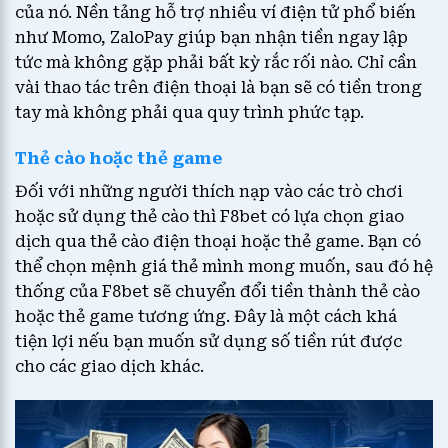
của nó. Nền tảng hỗ trợ nhiều ví điện tử phổ biến
như Momo, ZaloPay giúp bạn nhận tiền ngay lập
tức mà không gặp phải bất kỳ rắc rối nào. Chỉ cần
vài thao tác trên điện thoại là bạn sẽ có tiền trong
tay mà không phải qua quy trình phức tạp.
Thẻ cào hoặc thẻ game
Đối với những người thích nạp vào các trò chơi
hoặc sử dụng thẻ cào thì F8bet có lựa chọn giao
dịch qua thẻ cào điện thoại hoặc thẻ game. Bạn có
thể chọn mệnh giá thẻ mình mong muốn, sau đó hệ
thống của F8bet sẽ chuyển đổi tiền thành thẻ cào
hoặc thẻ game tương ứng. Đây là một cách khá
tiện lợi nếu bạn muốn sử dụng số tiền rút được
cho các giao dịch khác.